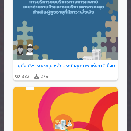
332
275