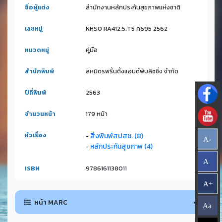
ชื่อผู้แต่ง
สำนักงานหลักประกันสุขภาพแห่งชาติ
เลขหมู่
NHSO RA412.5.T5 ค695 2562
หมวดหมู่
คู่มือ
สำนักพิมพ์
สหมิตรพริ้นติ้งแอนด์พับลิชชิ่ง จำกัด
ปีที่พิมพ์
2563
จำนวนหน้า
179 หน้า
หัวเรื่อง
สิ่งพิมพ์สปสช. (8)
-
A-
หลักประกันสุขภาพ (4)
-
A
ISBN
9786161138011
A+
หน้า MARC
Aa